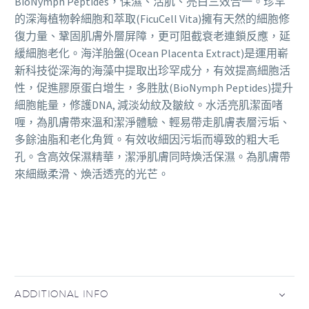
BioNymph Peptides，保濕、活肌、亮白三效合一。珍罕
的深海植物幹細胞和萃取(FicuCell Vita)擁有天然的細胞修
復力量、鞏固肌膚外層屏障，更可阻截衰老連鎖反應，延
緩細胞老化。海洋胎盤(Ocean Placenta Extract)是運用嶄
新科技從深海的海藻中提取出珍罕成分，有效提高細胞活
性，促進膠原蛋白增生，多胜肽(BioNymph Peptides)提升
細胞能量，修護DNA, 減淡幼紋及皺紋。水活亮肌潔面啫
喱，為肌膚帶來溫和潔淨體驗、輕易帶走肌膚表層污垢、
多餘油脂和老化角質。有效收細因污垢而導致的粗大毛
孔。含高效保濕精華，潔淨肌膚同時煥活保濕。為肌膚帶
來細緻柔滑、煥活透亮的光芒。
ADDITIONAL INFO