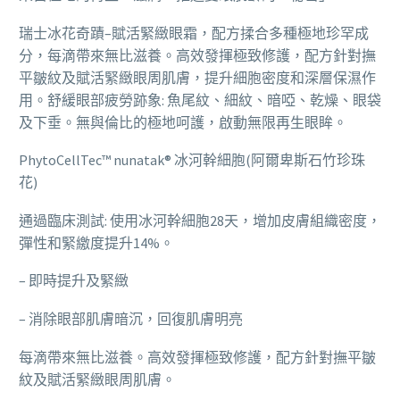
瑞士冰花奇蹟–賦活緊緻眼霜，配方揉合多種極地珍罕成
分，每滴帶來無比滋養。高效發揮極致修護，配方針對撫
平皺紋及賦活緊緻眼周肌膚，提升細胞密度和深層保濕作
用。舒緩眼部疲勞跡象: 魚尾紋、細紋、暗啞、乾燥、眼袋
及下垂。無與倫比的極地呵護，啟動無限再生眼眸。
PhytoCellTec™ nunatak® 冰河幹細胞(阿爾卑斯石竹珍珠
花)
通過臨床測試: 使用冰河幹細胞28天，增加皮膚組織密度，
彈性和緊繳度提升14%。
– 即時提升及緊緻
– 消除眼部肌膚暗沉，回復肌膚明亮
每滴帶來無比滋養。高效發揮極致修護，配方針對撫平皺
紋及賦活緊緻眼周肌膚。